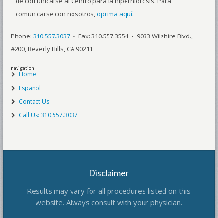
de comunicarse al Centro para la hiperhidrosis. Para
comunicarse con nosotros,
oprima aquí
.
Phone:
310.557.3037
• Fax: 310.557.3554 • 9033 Wilshire Blvd.,
#200, Beverly Hills, CA 90211
navigation
Home
Español
Contact Us
Call Us: 310.557.3037
Disclaimer
Results may vary for all procedures listed on this
website. Always consult with your physician.