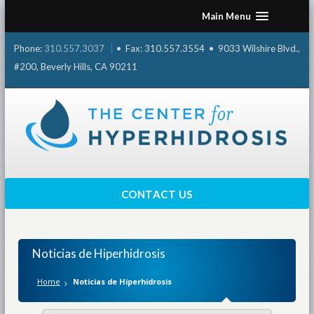
Skip
Main Menu
to
content
Phone:
310.557.3037
• Fax: 310.557.3554 • 9033 Wilshire Blvd.,
#200, Beverly Hills, CA 90211
CONTACT US
Noticias de Hiperhidrosis
Home
Noticias de Hiperhidrosis